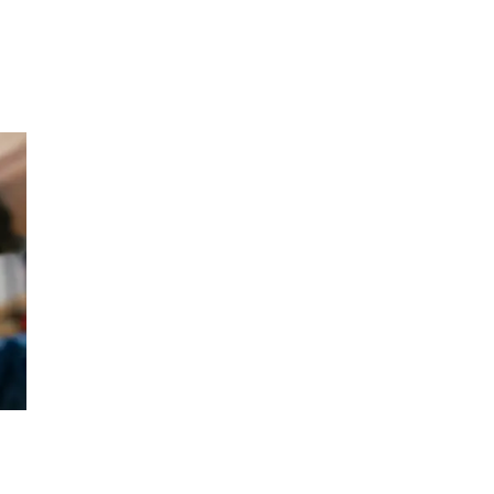
Inspirasjon
Søk
Åpningstider
Praktisk informasjon
Ledige stillinger
Magasin
Gavekort
Finn frem