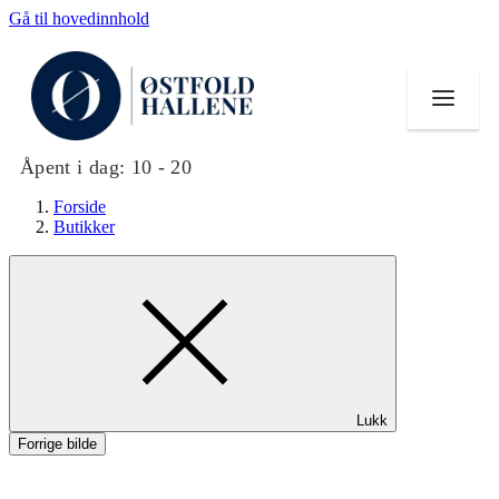
Gå til hovedinnhold
Åpent i dag:
10 - 20
Forside
Butikker
Butikker
Mat og drikke
Helse
Lukk
Aktiviteter
Forrige bilde
Tilbud