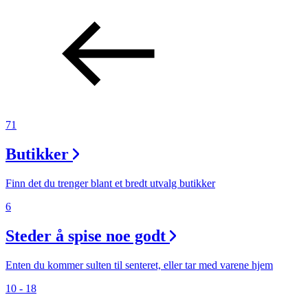
Inspirasjon
Søk
71
Åpningstider
Butikker
Praktisk informasjon
Finn det du trenger blant et bredt utvalg butikker
Ledige stillinger
6
Magasin
Steder å spise noe godt
Gavekort
Finn frem
Enten du kommer sulten til senteret, eller tar med varene hjem
10 - 18