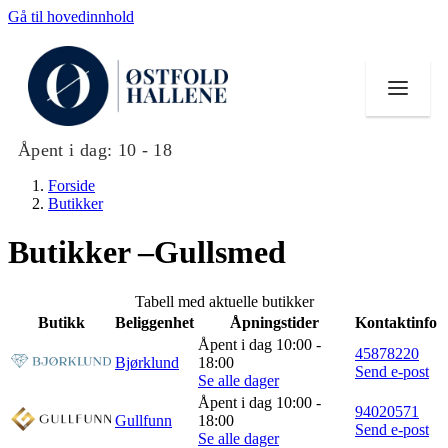
Gå til hovedinnhold
Åpent i dag:
10 - 18
Forside
Butikker
Butikker –Gullsmed
Butikker
Tabell med aktuelle butikker
Mat og drikke
Butikk
Beliggenhet
Åpningstider
Kontaktinfo
Åpent i dag 10:00 -
45878220
Helse
Bjørklund
18:00
Send e-post
Se alle dager
Aktiviteter
Åpent i dag 10:00 -
94020571
Gullfunn
18:00
Send e-post
Tilbud
Se alle dager