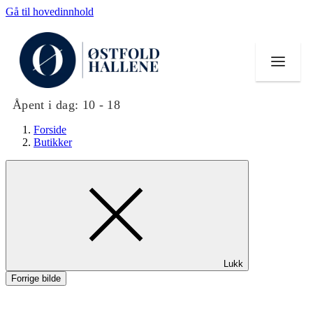
Gå til hovedinnhold
Åpent i dag:
10 - 18
Forside
Butikker
Butikker
Mat og drikke
Helse
Lukk
Aktiviteter
Forrige bilde
Tilbud