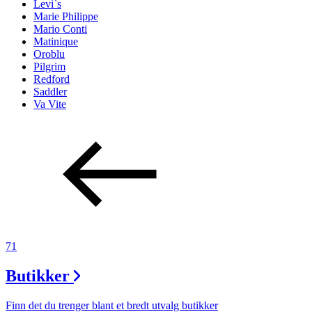
Levi`s
Marie Philippe
Mario Conti
Matinique
Oroblu
Pilgrim
Redford
Saddler
Va Vite
71
Butikker
Finn det du trenger blant et bredt utvalg butikker