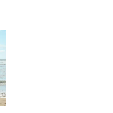
Inspirasjon
Søk
Åpningstider
Praktisk informasjon
Ledige stillinger
Magasin
Gavekort
Finn frem