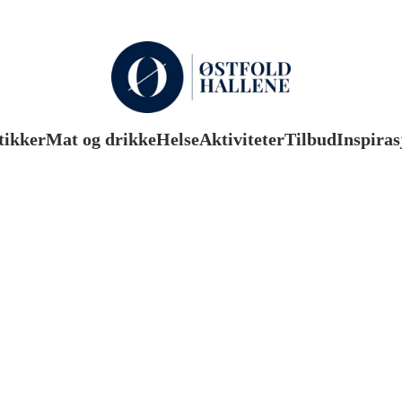
tikker
Mat og drikke
Helse
Aktiviteter
Tilbud
Inspiras