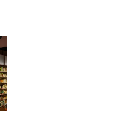
Inspirasjon
Søk
Åpningstider
Praktisk informasjon
Ledige stillinger
Magasin
Gavekort
Finn frem