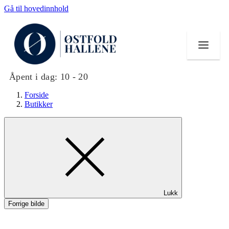
Gå til hovedinnhold
Åpent i dag:
10 - 20
Forside
Butikker
Butikker
Mat og drikke
Helse
Lukk
Aktiviteter
Forrige bilde
Tilbud