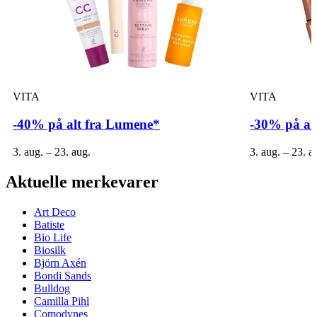
VITA
VITA
-40% på alt fra Lumene*
-30% på a
3. aug. – 23. aug.
3. aug. – 23. a
Aktuelle merkevarer
Art Deco
Batiste
Bio Life
Biosilk
Björn Axén
Bondi Sands
Bulldog
Camilla Pihl
Comodynes