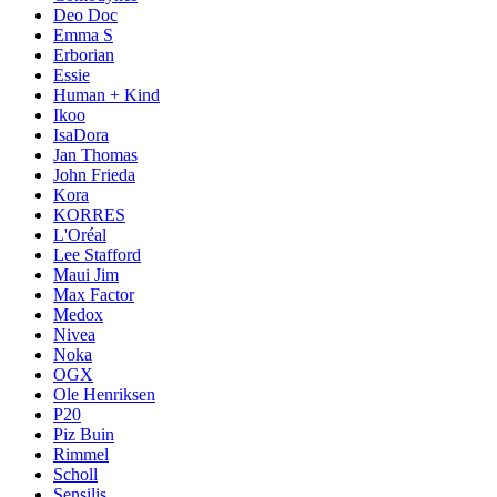
Deo Doc
Emma S
Erborian
Essie
Human + Kind
Ikoo
IsaDora
Jan Thomas
John Frieda
Kora
KORRES
L'Oréal
Lee Stafford
Maui Jim
Max Factor
Medox
Nivea
Noka
OGX
Ole Henriksen
P20
Piz Buin
Rimmel
Scholl
Sensilis