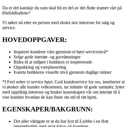
Da er det kanskje du som skal bli en del av det flotte teamet vårt på
Østfoldhallene?
Vi søker nå etter en person med ekstra stor interesse for salg og
service.
HOVEDOPPGAVER:
Inspirere kundene våre gjennom et høyt servicenivå*
Selge gode interiør- og gaveløsninger
Bidra til at miljøet i butikken er inspirerende
Oppakking og vareplassering
Ivareta butikkens visuelle nivå gjennom daglige rutiner
*I Feel setter vi service høyt. God kundeservice for oss, innebærer at
vi ønsker alle kunder velkommen, tar initiativ til gode samtaler, lytter
med oppriktig interesse og bruker kunnskapen vår om interiør til å
vise kunden hvordan de kan finne sin stil til sitt hjem.
EGENSKAPER/BAKGRUNN:
Det aller viktigste er at du har lyst til å jobbe i en flott
interiørbutikk med stort fokus på kundene.