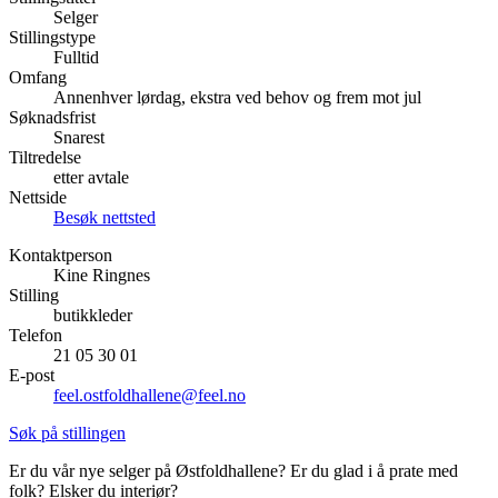
Selger
Inspirasjon
Stillingstype
Fulltid
Omfang
Annenhver lørdag, ekstra ved behov og frem mot jul
Søknadsfrist
Søk
Snarest
Tiltredelse
etter avtale
Nettside
Besøk nettsted
Åpningstider
Kontaktperson
Praktisk informasjon
Kine Ringnes
Stilling
Ledige stillinger
butikkleder
Telefon
Magasin
21 05 30 01
E-post
Gavekort
feel.ostfoldhallene@feel.no
Finn frem
Søk på stillingen
Er du vår nye selger på Østfoldhallene? Er du glad i å prate med
folk? Elsker du interiør?