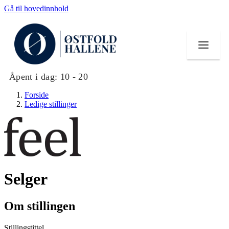
Gå til hovedinnhold
Åpent i dag:
10 - 20
Forside
Ledige stillinger
Butikker
Mat og drikke
Selger
Helse
Aktiviteter
Om stillingen
Tilbud
Stillingstittel