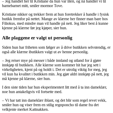
– Jeg handlet her til Kristiane da hun var liten, og nå handler vi til
barnebarnet mitt, smiler mormor Tove.
Kristiane nikker og trekker frem at hun foretrekker å handle i fysisk
butikk fremfor på nettet. Mange av klærne her finner man bare hos
Filiokus, med mindre man vil handle på nett. Jeg liker best å kunne
kjenne på klærne før jeg kjøper, sier hun.
Alle plaggene er valgt ut personlig
Siden hun har friheten som følger av å drive butikken selvstendig, er
også alle klærne ibutikken valgt ut av henne personlig.
– Jeg reiser mye på messer i både innland og utland for å gjøre
innkjøp til butikken. Alle klærne som kommer hit har jeg sett i
virkeligheten, kjent på og holdt i. Det er utrolig viktig for meg, jeg
vil kun ha kvalitet i butikken min. Jeg gjør aldri innkjøp på nett, jeg
må kjenne på klærne, sier hun.
I den siste tiden har hun eksperimentert litt med å ta inn dameklær,
noe hun antakeligvis vil fortsette med.
– Vi har tatt inn dameklær iblant, og det blir som regel revet vekk,
smiler hun og viser frem en stilig regnponcho til dame fra det
velkjente merket Kattnakken.