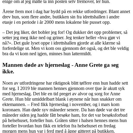
enige om at jeg måtte ta inn posten selv fremover, ler hun.
Årene frem mot i dag har bydd på en rekke utfordringer. Blant annet
drev hun, som flere andre, butikken sin fra idrettshallen i andre
etasje i en periode i år 2000 mens lokalene ble pusset opp.
– Det jeg liker, det bobler jeg for! Og dukker det opp problemer, så
setter jeg meg ikke ned og griner. Jeg tenker heller «hva gjør vi
nå?». Det gule lyset oppe i idrettshallen gjorde at alle klærne så
forferdelige ut. Men vi kom oss gjennom det også, og det ble veldig
bra da vi kom ned igjen, minnes hun lattermildt.
Mannen døde av hjerneslag - Anne Grete ga seg
ikke.
Noen av utfordringene har riktignok blitt tøffere enn hun hadde sett
for seg. I 2019 ble mannen hennes gjennom over tjue år akutt syk
med hjerneslag. Det ble en tid preget av alvor og sorg for Anne
Grete. Hun blir umiddelbart blank i øynene når hun snakker om
ektemannen. – Fred fikk hjerneslag i november, og i mars kom
koronaen. Han døde syv måneder senere. Da han døde var det tre
måneder siden jeg hadde fått besøke ham, for det var besøksforbud
på helsehuset, forteller hun. Gråten sitter i halsen hennes mens hun
forteller hvordan hun fikk en telefon fra helsehuset en fredag
morgen mens hun var i ferd med å åpne gitteret på butikken.