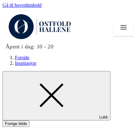
Gå til hovedinnhold
Åpent i dag:
10 - 20
Forside
Inspirasjon
Butikker
Mat og drikke
Helse
Lukk
Aktiviteter
Forrige bilde
Tilbud