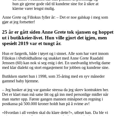
hun gir gjerne gode råd til kundene sine for å sikre at
klærne varer lengst mulig.
Anne Grete og Filiokus fyller år: – Det er noe galskap i meg som
gjør at jeg fortsetter!
25 år er gått siden Anne Grete tok sjansen og hoppet
ut i butikkeier-livet. Hun ville gjort det igjen, men
spesielt 2019 var et tungt år.
Hun er fargerik, både i tøyet og i sinnet. Alle som har vært innom
Filiokus i Østfoldhallene og snakket med Anne Grete Raadahl
Jenssen (60) kan nok si seg enig i det. En usedvanlig trivelig dame
med klar dialekt og stort engasjement for jobben og kundene sine.
Butikken startet hun i 1998, som 35-åring med en syv måneder
gammel baby hjemme.
– Jeg husker at jeg var ganske stressa da jeg skrev kontrakten her.
Det er klart man må satse litt og gå inn med personlige midler når
man starter opp. Første gangen mannen minåpnet en regning i
postkassa på 500.000 kroner holdt han på å svime av!
«Hvordan i all verden skal du klare dette?», utbrøt han. Da ble vi