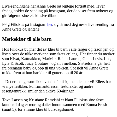
Live-sendingene har Anne Grete og jentene fortsatt med. Hver
fredag holder de sending på Instagram, der de viser frem nyheter og
gir følgerne sine eksklusive tilbud.
Følg Filiokus på Instagram
her
, og få med deg neste live-sending fra
Anne Grete og jentene.
Merkeklær til alle barn
Hos Filiokus bugner det av klær til barn i alle farger og fasonger, og
listen over de ulike merkene som føres er lang. Her finner du merker
som Kivat, Kattnakken, MarMar, Ralph Lauren, Gant, Levis, Lee,
Lyle & Scott, Juicy Couture - og alt i mellom. Størrelsene går helt
fra prematur baby og opp til ung voksen. Spesielt vil Anne Grete
trekke frem at hun har klær til gutter opp til 20 år.
– Det er mange som ikke vet det faktisk, men det har vi! Ellers har
vi mye festklær, konfirmantdresser, festdrakter og andre
sesongantrekk, smiler den aktive 60-åringen.
Tove Larsen og Kristiane Ramdahl er blant Filiokus sine faste
kunder. I dag er mor og datter innom sammen med Emma Fresh
(snart 5), for å finne klær til bursdagsbarnet.