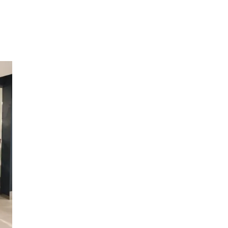
Inspirasjon
Søk
Åpningstider
Praktisk informasjon
Ledige stillinger
Magasin
Gavekort
Finn frem