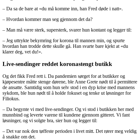
– Da sa de bare at «du må komme inn, han Fred døde i natt».
– Hvordan kommer man seg gjennom det da?
– Man må være sterk, supersterk, svarer hun kontant og legger til:
– Jeg uttrykte bekymring for korona til mannen min, og spurte
hvordan han trodde dette skulle gå. Han svarte bare kjekt at «du
klarer deg, vet du!».
Live-sendinger reddet koronastengt butikk
Og det fikk Fred rett i. Da pandemien sørget for at butikker og
kjøpesentre måtte stenge dørene, ble Anne Grete nødt til å permittere
de ansatte. Samtidig som hun selv stod i en dyp krise med mannens
sykdom, ble hun nødt til å holde fokuset og tenke ut løsninger for
Filiokus.
– Da begynte vi med live-sendinger. Og vi stod i butikken her med
munnbind og leverte varene til kundene gjennom gitteret. Vi fant
løsninger, og vi solgte bra, sier hun og legger til:
– Det var nok den tøffeste perioden i livet mitt. Det rører meg veldig
å snakke om det.