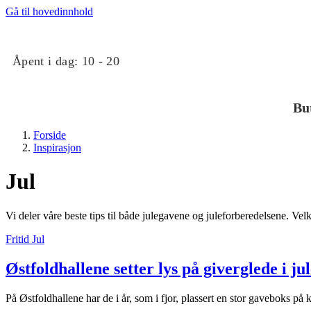
Gå til hovedinnhold
Åpent i dag:
10 - 20
Bu
Forside
Inspirasjon
Jul
Vi deler våre beste tips til både julegavene og juleforberedelsene. Vel
Butikker
Fritid
Jul
Østfoldhallene setter lys på giverglede i ju
Mat og drikke
På Østfoldhallene har de i år, som i fjor, plassert en stor gaveboks på k