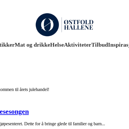
tikker
Mat og drikke
Helse
Aktiviteter
Tilbud
Inspiras
kommen til årets julehandel!
lesesongen
jøpesenteret. Dette for å bringe glede til familier og barn...