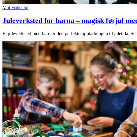
Mat
Fritid
Jul
Ledige stillinger
Juleverksted for barna – magisk førjul m
Magasin
Gavekort
Et juleverksted med barn er den perfekte oppladningen til juletida. Set
Finn frem