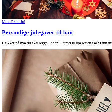
Mote
Fritid
Jul
Personlige julegaver til han
Usikker på hva du skal legge under juletreet til kjæresten i år? Finn i