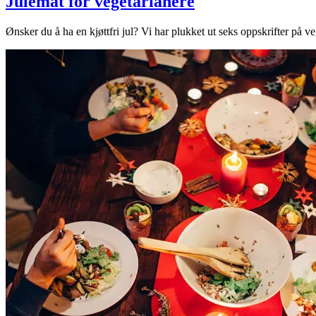
Julemat for vegetarianere
Ønsker du å ha en kjøttfri jul? Vi har plukket ut seks oppskrifter på ve