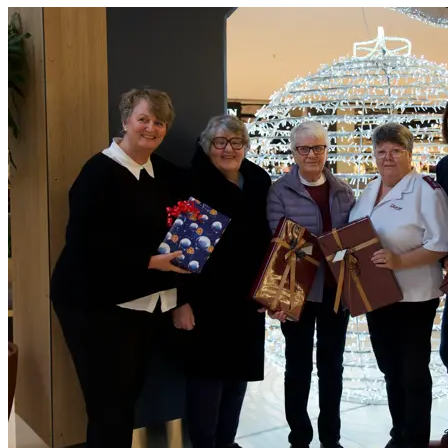
Helse
Aktiviteter
Tilbud
Inspirasjon
Søk
Åpningstider
Praktisk informasjon