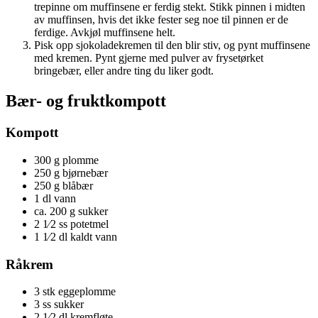
trepinne om muffinsene er ferdig stekt. Stikk pinnen i midten
av muffinsen, hvis det ikke fester seg noe til pinnen er de
ferdige. Avkjøl muffinsene helt.
Pisk opp sjokoladekremen til den blir stiv, og pynt muffinsene
med kremen. Pynt gjerne med pulver av frysetørket
bringebær, eller andre ting du liker godt.
Bær- og fruktkompott
Kompott
300 g plomme
250 g bjørnebær
250 g blåbær
1 dl vann
ca. 200 g sukker
2 1⁄2 ss potetmel
1 1⁄2 dl kaldt vann
Råkrem
3 stk eggeplomme
3 ss sukker
2 1⁄2 dl kremfløte