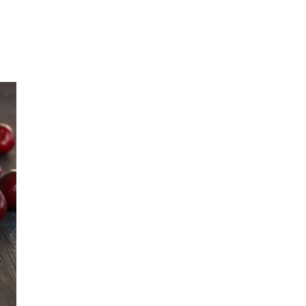
Inspirasjon
Søk
Åpningstider
Praktisk informasjon
Ledige stillinger
Magasin
Gavekort
Finn frem