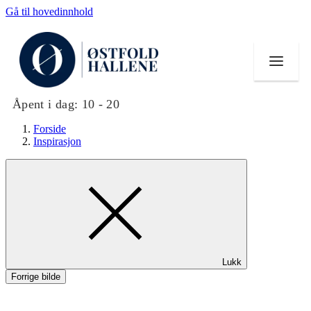
Gå til hovedinnhold
Åpent i dag:
10 - 20
Forside
Inspirasjon
Butikker
Mat og drikke
Helse
Lukk
Aktiviteter
Forrige bilde
Tilbud