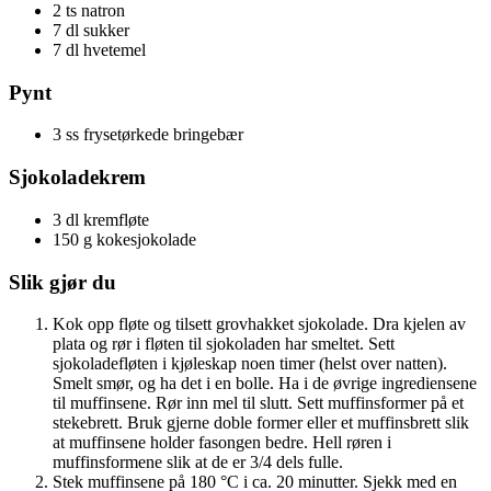
2 ts natron
7 dl sukker
7 dl hvetemel
Pynt
3 ss frysetørkede bringebær
Sjokoladekrem
3 dl kremfløte
150 g kokesjokolade
Slik gjør du
Kok opp fløte og tilsett grovhakket sjokolade. Dra kjelen av
plata og rør i fløten til sjokoladen har smeltet. Sett
sjokoladefløten i kjøleskap noen timer (helst over natten).
Smelt smør, og ha det i en bolle. Ha i de øvrige ingrediensene
til muffinsene. Rør inn mel til slutt. Sett muffinsformer på et
stekebrett. Bruk gjerne doble former eller et muffinsbrett slik
at muffinsene holder fasongen bedre. Hell røren i
muffinsformene slik at de er 3/4 dels fulle.
Stek muffinsene på 180 °C i ca. 20 minutter. Sjekk med en