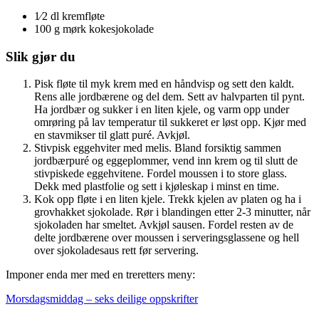
1⁄2 dl kremfløte
100 g mørk kokesjokolade
Slik gjør du
Pisk fløte til myk krem med en håndvisp og sett den kaldt.
Rens alle jordbærene og del dem. Sett av halvparten til pynt.
Ha jordbær og sukker i en liten kjele, og varm opp under
omrøring på lav temperatur til sukkeret er løst opp. Kjør med
en stavmikser til glatt puré. Avkjøl.
Stivpisk eggehviter med melis. Bland forsiktig sammen
jordbærpuré og eggeplommer, vend inn krem og til slutt de
stivpiskede eggehvitene. Fordel moussen i to store glass.
Dekk med plastfolie og sett i kjøleskap i minst en time.
Kok opp fløte i en liten kjele. Trekk kjelen av platen og ha i
grovhakket sjokolade. Rør i blandingen etter 2-3 minutter, når
sjokoladen har smeltet. Avkjøl sausen. Fordel resten av de
delte jordbærene over moussen i serveringsglassene og hell
over sjokoladesaus rett før servering.
Imponer enda mer med en treretters meny:
Morsdagsmiddag – seks deilige oppskrifter