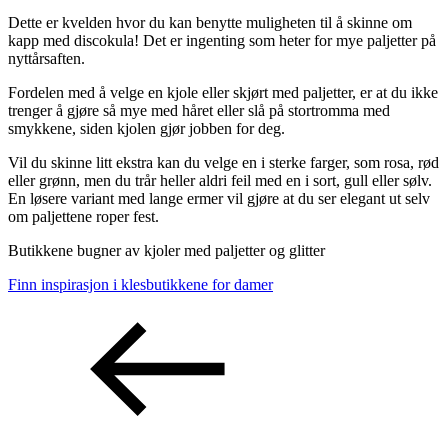
Dette er kvelden hvor du kan benytte muligheten til å skinne om
kapp med discokula! Det er ingenting som heter for mye paljetter på
nyttårsaften.
Fordelen med å velge en kjole eller skjørt med paljetter, er at du ikke
trenger å gjøre så mye med håret eller slå på stortromma med
smykkene, siden kjolen gjør jobben for deg.
Vil du skinne litt ekstra kan du velge en i sterke farger, som rosa, rød
eller grønn, men du trår heller aldri feil med en i sort, gull eller sølv.
En løsere variant med lange ermer vil gjøre at du ser elegant ut selv
om paljettene roper fest.
Butikkene bugner av kjoler med paljetter og glitter
Finn inspirasjon i klesbutikkene for damer