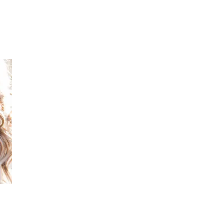
Inspirasjon
Søk
Åpningstider
Praktisk informasjon
Ledige stillinger
Magasin
Gavekort
Finn frem