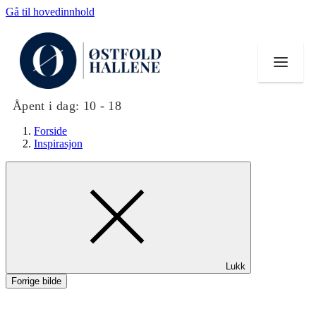
Gå til hovedinnhold
Åpent i dag:
10 - 18
Forside
Inspirasjon
Butikker
Mat og drikke
Helse
Lukk
Aktiviteter
Forrige bilde
Tilbud