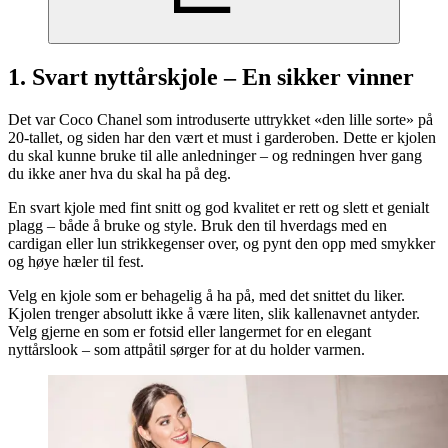
1. Svart nyttårskjole – En sikker vinner
Det var Coco Chanel som introduserte uttrykket «den lille sorte» på
20-tallet, og siden har den vært et must i garderoben. Dette er kjolen
du skal kunne bruke til alle anledninger – og redningen hver gang
du ikke aner hva du skal ha på deg.
En svart kjole med fint snitt og god kvalitet er rett og slett et genialt
plagg – både å bruke og style. Bruk den til hverdags med en
cardigan eller lun strikkegenser over, og pynt den opp med smykker
og høye hæler til fest.
Velg en kjole som er behagelig å ha på, med det snittet du liker.
Kjolen trenger absolutt ikke å være liten, slik kallenavnet antyder.
Velg gjerne en som er fotsid eller langermet for en elegant
nyttårslook – som attpåtil sørger for at du holder varmen.