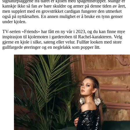
signaturplaggene fra tiåret er kjolen med spagettistropper. Mange er
kanskje ikke så fan av bare skuldre og armer på denne tiden av året,
men supplert med en grovstrikket cardigan fungerer den utmerket
også på nyttårsaften. En annen mulighet er å bruke en tynn genser
under kjolen.
TV-serien «Friends» har fått en ny vår i 2023, og du kan finne mye
inspirasjon til kjolemoten i garderoben til Rachel-karakteren. Velg
gjerne en kjole i silke, sateng eller velur. Fullfør looken med store
gullfargede øreringer og en neglelakk som popper litt.