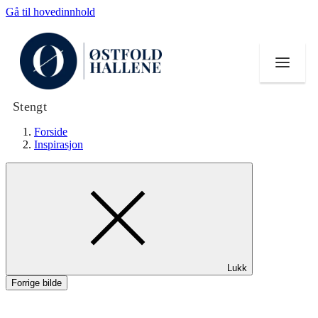
Gå til hovedinnhold
Stengt
Forside
Inspirasjon
Butikker
Mat og drikke
Helse
Lukk
Aktiviteter
Forrige bilde
Tilbud