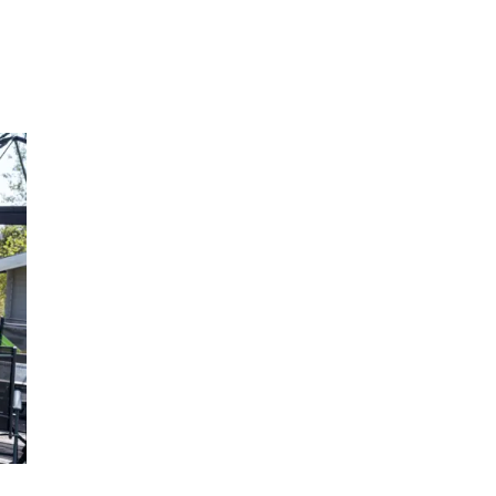
Inspirasjon
Søk
Åpningstider
Praktisk informasjon
Ledige stillinger
Magasin
Gavekort
Finn frem