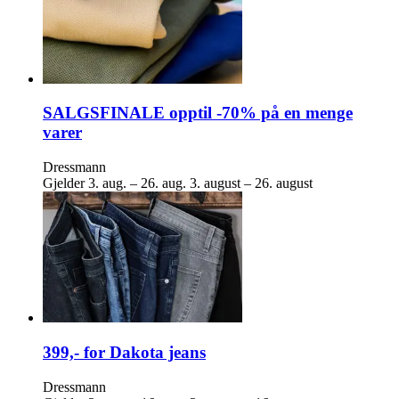
SALGSFINALE opptil -70% på en menge
varer
Dressmann
Gjelder
3. aug. – 26. aug.
3. august – 26. august
399,- for Dakota jeans
Dressmann