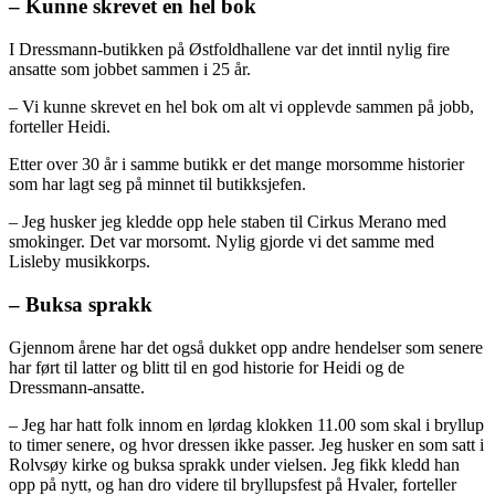
– Kunne skrevet en hel bok
I Dressmann-butikken på Østfoldhallene var det inntil nylig fire
ansatte som jobbet sammen i 25 år.
– Vi kunne skrevet en hel bok om alt vi opplevde sammen på jobb,
forteller Heidi.
Etter over 30 år i samme butikk er det mange morsomme historier
som har lagt seg på minnet til butikksjefen.
– Jeg husker jeg kledde opp hele staben til Cirkus Merano med
smokinger. Det var morsomt. Nylig gjorde vi det samme med
Lisleby musikkorps.
– Buksa sprakk
Gjennom årene har det også dukket opp andre hendelser som senere
har ført til latter og blitt til en god historie for Heidi og de
Dressmann-ansatte.
– Jeg har hatt folk innom en lørdag klokken 11.00 som skal i bryllup
to timer senere, og hvor dressen ikke passer. Jeg husker en som satt i
Rolvsøy kirke og buksa sprakk under vielsen. Jeg fikk kledd han
opp på nytt, og han dro videre til bryllupsfest på Hvaler, forteller