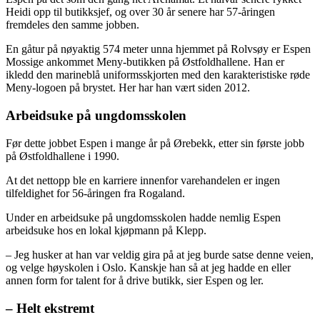
Heidi opp til butikksjef, og over 30 år senere har 57-åringen
fremdeles den samme jobben.
En gåtur på nøyaktig 574 meter unna hjemmet på Rolvsøy er Espen
Mossige ankommet Meny-butikken på Østfoldhallene. Han er
ikledd den marineblå uniformsskjorten med den karakteristiske røde
Meny-logoen på brystet. Her har han vært siden 2012.
Arbeidsuke på ungdomsskolen
Før dette jobbet Espen i mange år på Ørebekk, etter sin første jobb
på Østfoldhallene i 1990.
At det nettopp ble en karriere innenfor varehandelen er ingen
tilfeldighet for 56-åringen fra Rogaland.
Under en arbeidsuke på ungdomsskolen hadde nemlig Espen
arbeidsuke hos en lokal kjøpmann på Klepp.
– Jeg husker at han var veldig gira på at jeg burde satse denne veien,
og velge høyskolen i Oslo. Kanskje han så at jeg hadde en eller
annen form for talent for å drive butikk, sier Espen og ler.
– Helt ekstremt