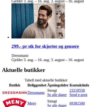
Gjelder
3. aug. – 16. aug.
3. august – 16. august
299,- pr stk for skjorter og gensere
Dressmann
Gjelder
3. aug. – 16. aug.
3. august – 16. august
Aktuelle butikker
Tabell med aktuelle butikker
Butikk
Beliggenhet
Åpningstider
Kontaktinfo
Stengt
23218558
Dressmann
Se alle dager
Send e-post
Stengt
Meny
69381500
Se alle dager