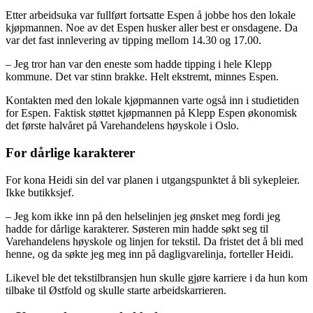
Etter arbeidsuka var fullført fortsatte Espen å jobbe hos den lokale
kjøpmannen. Noe av det Espen husker aller best er onsdagene. Da
var det fast innlevering av tipping mellom 14.30 og 17.00.
– Jeg tror han var den eneste som hadde tipping i hele Klepp
kommune. Det var stinn brakke. Helt ekstremt, minnes Espen.
Kontakten med den lokale kjøpmannen varte også inn i studietiden
for Espen. Faktisk støttet kjøpmannen på Klepp Espen økonomisk
det første halvåret på Varehandelens høyskole i Oslo.
For dårlige karakterer
For kona Heidi sin del var planen i utgangspunktet å bli sykepleier.
Ikke butikksjef.
– Jeg kom ikke inn på den helselinjen jeg ønsket meg fordi jeg
hadde for dårlige karakterer. Søsteren min hadde søkt seg til
Varehandelens høyskole og linjen for tekstil. Da fristet det å bli med
henne, og da søkte jeg meg inn på dagligvarelinja, forteller Heidi.
Likevel ble det tekstilbransjen hun skulle gjøre karriere i da hun kom
tilbake til Østfold og skulle starte arbeidskarrieren.