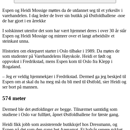
Espen og Heidi Mossige møttes da de utdannet seg til et yrkesliv i
varehandelen. I dag leder de hver sin butikk på Østfoldhallene -noe
de har gjort i en årrekke
I solskinnet utenfor det som har vært hjemmet deres i over 30 år står
Espen og Heidi Mossige og mimrer over et langt arbeidsliv et
steinkast unna.
Historien om ekteparet starter i Oslo tilbake i 1989. Da møtes de
som studenter på Varehandelens Høyskole. Heidi er født og
oppvokst i Fredrikstad, mens Espen kom til Oslo fra Klepp i
Rogaland.
– Jeg er veldig hjemmekjær i Fredrikstad. Dermed ga jeg beskjed til
Espen om at skal du ha meg må du bli med til Østfold, sier Heidi og
ser bort på mannen.
574 meter
Dermed ble det østfoldinger av begge. Tilnærmet samtidig som
studiene i Oslo var fullført, åpnet Østfoldhallene for første gang.
Heidi fikk jobb som assisterende butikksjef hos Dressmann, og
Espen på det som den gang het Arenamat. Et halvår senere rykket