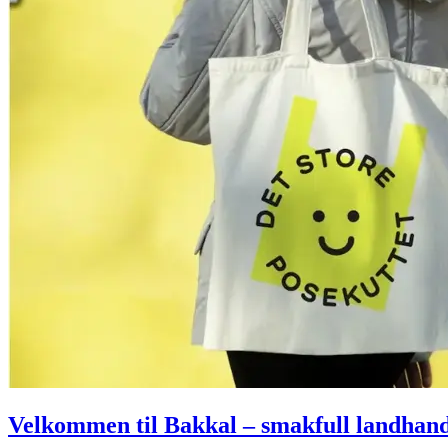
Helse
Aktiviteter
Tilbud
Inspirasjon
Søk
Åpningstider
Velkommen til Bakkal – smakfull landhand
Praktisk informasjon