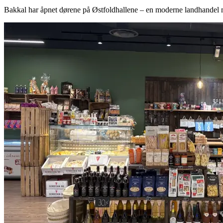
Bakkal har åpnet dørene på Østfoldhallene – en moderne landhandel me
Ledige stillinger
Magasin
Gavekort
Finn frem