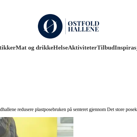
tikker
Mat og drikke
Helse
Aktiviteter
Tilbud
Inspiras
allene redusere plastposebruken på senteret gjennom Det store posek