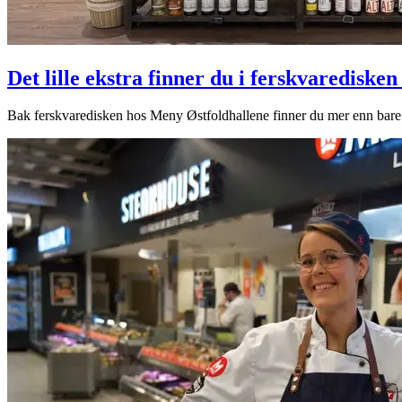
Det lille ekstra finner du i ferskvarediske
Bak ferskvaredisken hos Meny Østfoldhallene finner du mer enn bare m