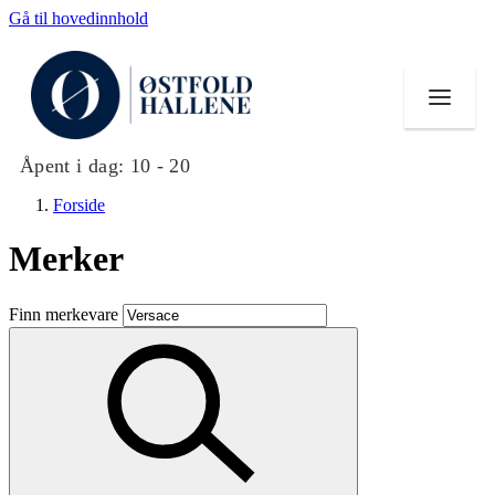
Gå til hovedinnhold
Åpent i dag:
10 - 20
Forside
Merker
Butikker
Finn merkevare
Mat og drikke
Helse
Aktiviteter
Tilbud