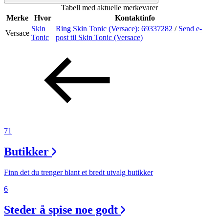
Tabell med aktuelle merkevarer
Inspirasjon
Merke
Hvor
Kontaktinfo
Skin
Ring Skin Tonic (Versace):
69337282
/
Send e-
Versace
Tonic
post
til Skin Tonic (Versace)
Søk
Åpningstider
Praktisk informasjon
71
Ledige stillinger
Butikker
Magasin
Gavekort
Finn det du trenger blant et bredt utvalg butikker
Finn frem
6
Steder å spise noe godt