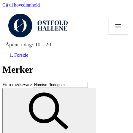
Gå til hovedinnhold
Åpent i dag:
10 - 20
Forside
Merker
Butikker
Finn merkevare
Mat og drikke
Helse
Aktiviteter
Tilbud