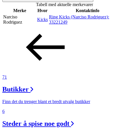
Tabell med aktuelle merkevarer
Inspirasjon
Merke
Hvor
Kontaktinfo
Narciso
Ring Kicks (Narciso Rodriguez):
Kicks
Rodriguez
33221249
Søk
Åpningstider
Praktisk informasjon
71
Ledige stillinger
Butikker
Magasin
Gavekort
Finn det du trenger blant et bredt utvalg butikker
Finn frem
6
Steder å spise noe godt