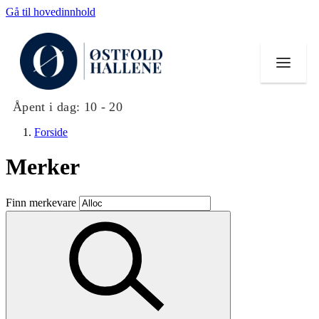
Gå til hovedinnhold
Åpent i dag:
10 - 20
Forside
Merker
Butikker
Finn merkevare
Mat og drikke
Helse
Aktiviteter
Tilbud