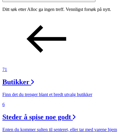
Inspirasjon
Ditt søk etter Alloc ga ingen treff. Vennligst forsøk på nytt.
Søk
Åpningstider
71
Praktisk informasjon
Ledige stillinger
Butikker
Magasin
Finn det du trenger blant et bredt utvalg butikker
Gavekort
6
Finn frem
Steder å spise noe godt
Enten du kommer sulten til senteret, eller tar med varene hjem