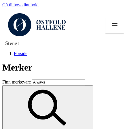
Gå til hovedinnhold
Stengt
Forside
Merker
Butikker
Finn merkevare
Mat og drikke
Helse
Aktiviteter
Tilbud