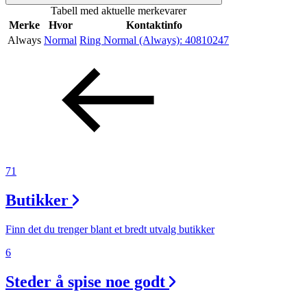
Tabell med aktuelle merkevarer
Inspirasjon
Merke
Hvor
Kontaktinfo
Always
Normal
Ring Normal (Always):
40810247
Søk
Åpningstider
Praktisk informasjon
71
Ledige stillinger
Butikker
Magasin
Finn det du trenger blant et bredt utvalg butikker
Gavekort
6
Finn frem
Steder å spise noe godt