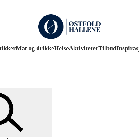
tikker
Mat og drikke
Helse
Aktiviteter
Tilbud
Inspiras