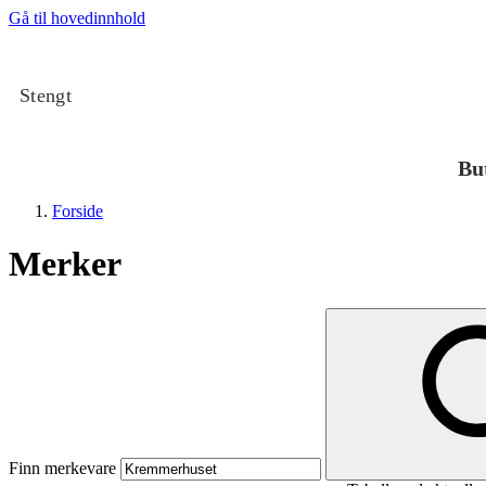
Gå til hovedinnhold
Stengt
Bu
Forside
Merker
Butikker
Mat og drikke
Finn merkevare