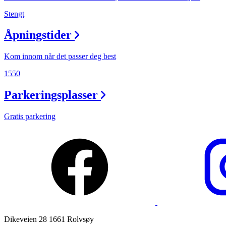
Stengt
Ledige stillinger
Åpningstider
Magasin
Gavekort
Kom innom når det passer deg best
Finn frem
1550
Parkeringsplasser
Gratis parkering
Dikeveien 28 1661 Rolvsøy