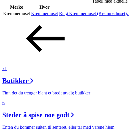
Tabell med aktuelle
Helse
Merke
Hvor
Kremmerhuset
Kremmerhuset
Ring Kremmerhuset (Kremmerhuset):
Aktiviteter
Tilbud
Inspirasjon
71
Butikker
Søk
Finn det du trenger blant et bredt utvalg butikker
6
Steder å spise noe godt
Åpningstider
Praktisk informasjon
Enten du kommer sulten til senteret, eller tar med varene hjem