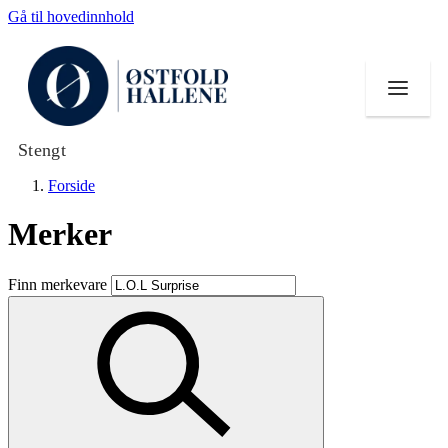
Gå til hovedinnhold
Stengt
Forside
Merker
Butikker
Finn merkevare
Mat og drikke
Helse
Aktiviteter
Tilbud