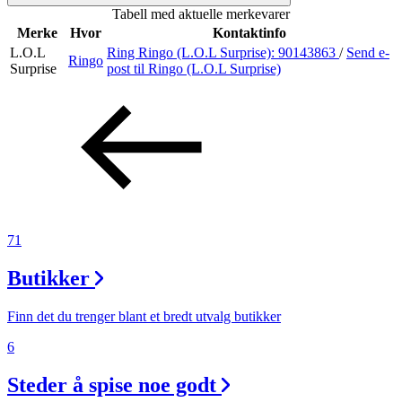
Tabell med aktuelle merkevarer
Inspirasjon
Merke
Hvor
Kontaktinfo
L.O.L
Ring Ringo (L.O.L Surprise):
90143863
/
Send e-
Ringo
Surprise
post
til Ringo (L.O.L Surprise)
Søk
Åpningstider
Praktisk informasjon
71
Ledige stillinger
Butikker
Magasin
Gavekort
Finn det du trenger blant et bredt utvalg butikker
Finn frem
6
Steder å spise noe godt