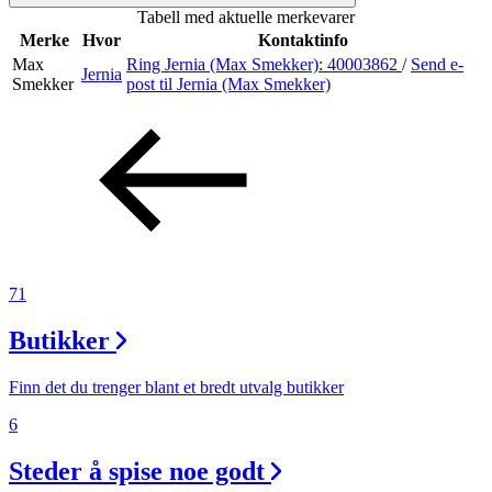
Tabell med aktuelle merkevarer
Inspirasjon
Merke
Hvor
Kontaktinfo
Max
Ring Jernia (Max Smekker):
40003862
/
Send e-
Jernia
Smekker
post
til Jernia (Max Smekker)
Søk
Åpningstider
Praktisk informasjon
71
Ledige stillinger
Butikker
Magasin
Gavekort
Finn det du trenger blant et bredt utvalg butikker
Finn frem
6
Steder å spise noe godt