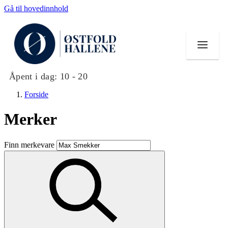
Gå til hovedinnhold
Åpent i dag:
10 - 20
Forside
Merker
Butikker
Finn merkevare
Mat og drikke
Helse
Aktiviteter
Tilbud