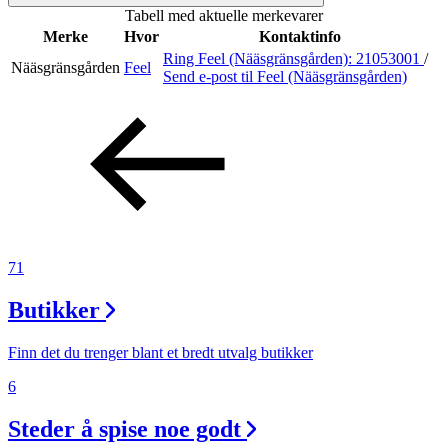
Tabell med aktuelle merkevarer
Inspirasjon
Merke
Hvor
Kontaktinfo
Ring Feel (Nääsgränsgården):
21053001
/
Nääsgränsgården
Feel
Send e-post
til Feel (Nääsgränsgården)
Søk
Åpningstider
Praktisk informasjon
71
Ledige stillinger
Butikker
Magasin
Gavekort
Finn det du trenger blant et bredt utvalg butikker
Finn frem
6
Steder å spise noe godt