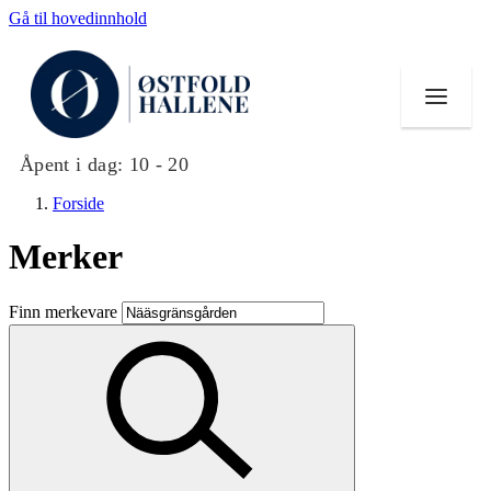
Gå til hovedinnhold
Åpent i dag:
10 - 20
Forside
Merker
Butikker
Finn merkevare
Mat og drikke
Helse
Aktiviteter
Tilbud