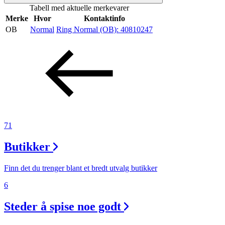
Tabell med aktuelle merkevarer
Inspirasjon
Merke
Hvor
Kontaktinfo
OB
Normal
Ring Normal (OB):
40810247
Søk
Åpningstider
Praktisk informasjon
71
Ledige stillinger
Butikker
Magasin
Finn det du trenger blant et bredt utvalg butikker
Gavekort
6
Finn frem
Steder å spise noe godt