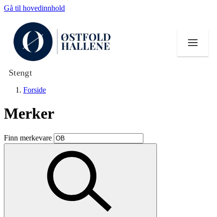
Gå til hovedinnhold
Stengt
Forside
Merker
Butikker
Finn merkevare
Mat og drikke
Helse
Aktiviteter
Tilbud