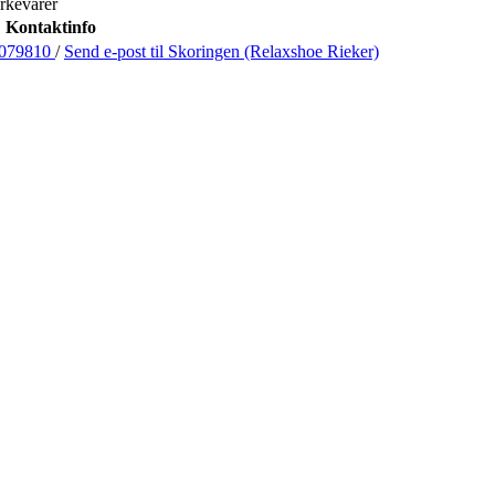
rkevarer
Kontaktinfo
079810
/
Send e-post
til Skoringen (Relaxshoe Rieker)