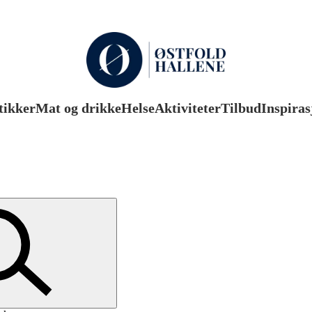
tikker
Mat og drikke
Helse
Aktiviteter
Tilbud
Inspiras