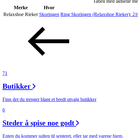
Tabell med aktuelle me
Helse
Merke
Hvor
Relaxshoe Rieker
Skoringen
Ring Skoringen (Relaxshoe Rieker):
21
Aktiviteter
Tilbud
Inspirasjon
71
Butikker
Søk
Finn det du trenger blant et bredt utvalg butikker
6
Steder å spise noe godt
Åpningstider
Praktisk informasjon
Enten du kommer sulten til senteret, eller tar med varene hjem