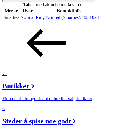
Tabell med aktuelle merkevarer
Inspirasjon
Merke
Hvor
Kontaktinfo
Smarties
Normal
Ring Normal (Smarties):
40810247
Søk
Åpningstider
Praktisk informasjon
71
Ledige stillinger
Butikker
Magasin
Finn det du trenger blant et bredt utvalg butikker
Gavekort
6
Finn frem
Steder å spise noe godt