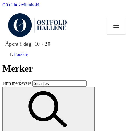
Gå til hovedinnhold
Åpent i dag:
10 - 20
Forside
Merker
Butikker
Finn merkevare
Mat og drikke
Helse
Aktiviteter
Tilbud