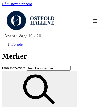
Gå til hovedinnhold
Åpent i dag:
10 - 20
Forside
Merker
Butikker
Finn merkevare
Mat og drikke
Helse
Aktiviteter
Tilbud