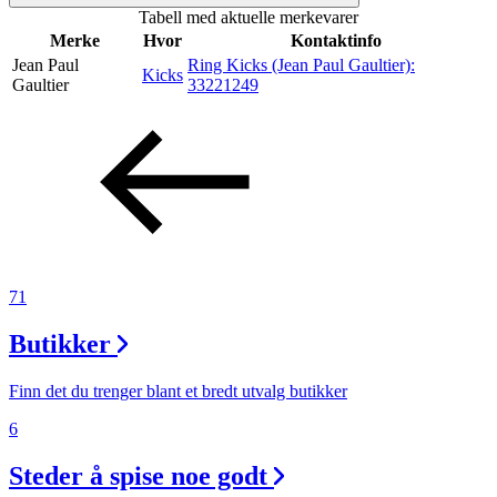
Tabell med aktuelle merkevarer
Inspirasjon
Merke
Hvor
Kontaktinfo
Jean Paul
Ring Kicks (Jean Paul Gaultier):
Kicks
Gaultier
33221249
Søk
Åpningstider
Praktisk informasjon
71
Ledige stillinger
Butikker
Magasin
Gavekort
Finn det du trenger blant et bredt utvalg butikker
Finn frem
6
Steder å spise noe godt