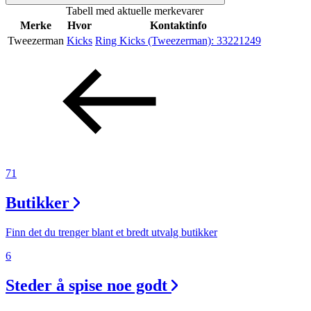
Tabell med aktuelle merkevarer
Inspirasjon
Merke
Hvor
Kontaktinfo
Tweezerman
Kicks
Ring Kicks (Tweezerman):
33221249
Søk
Åpningstider
Praktisk informasjon
71
Ledige stillinger
Butikker
Magasin
Finn det du trenger blant et bredt utvalg butikker
Gavekort
6
Finn frem
Steder å spise noe godt