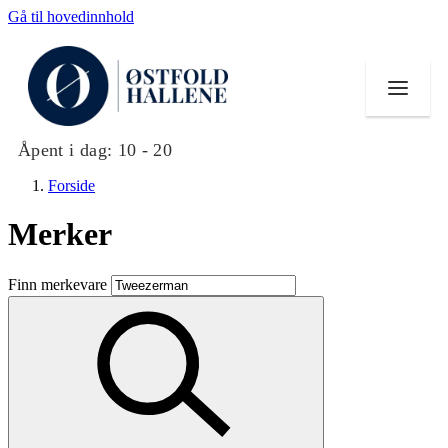
Gå til hovedinnhold
Åpent i dag:
10 - 20
Forside
Merker
Butikker
Finn merkevare
Mat og drikke
Helse
Aktiviteter
Tilbud