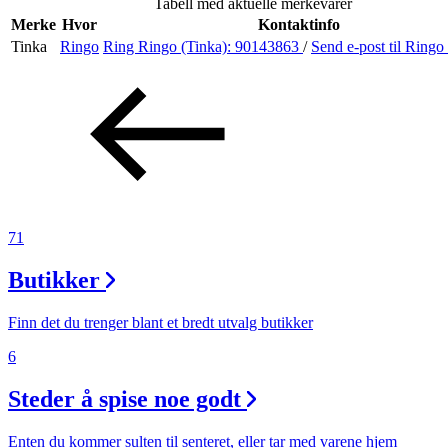
Tabell med aktuelle merkevarer
Helse
Merke
Hvor
Kontaktinfo
Tinka
Ringo
Ring Ringo (Tinka):
90143863
/
Send e-post
til Ringo
Aktiviteter
Tilbud
Inspirasjon
71
Butikker
Søk
Finn det du trenger blant et bredt utvalg butikker
6
Steder å spise noe godt
Åpningstider
Praktisk informasjon
Enten du kommer sulten til senteret, eller tar med varene hjem