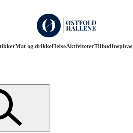
tikker
Mat og drikke
Helse
Aktiviteter
Tilbud
Inspiras