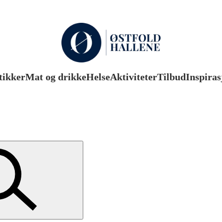
tikker
Mat og drikke
Helse
Aktiviteter
Tilbud
Inspiras