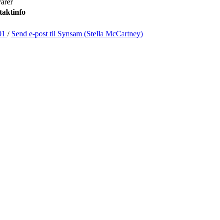
arer
aktinfo
01
/
Send e-post
til Synsam (Stella McCartney)