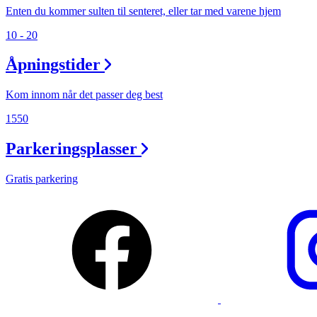
Enten du kommer sulten til senteret, eller tar med varene hjem
Ledige stillinger
10 - 20
Magasin
Åpningstider
Gavekort
Kom innom når det passer deg best
Finn frem
1550
Parkeringsplasser
Gratis parkering