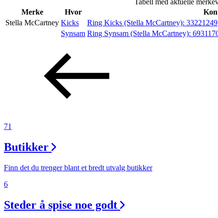
Tabell med aktuelle merkev
Helse
Merke
Hvor
Kont
Stella McCartney
Kicks
Ring Kicks (Stella McCartney):
33221249
Synsam
Ring Synsam (Stella McCartney):
693117
Aktiviteter
Tilbud
Inspirasjon
71
Butikker
Søk
Finn det du trenger blant et bredt utvalg butikker
6
Åpningstider
Steder å spise noe godt
Praktisk informasjon