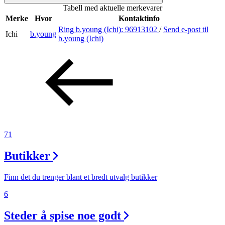
Tabell med aktuelle merkevarer
Inspirasjon
Merke
Hvor
Kontaktinfo
Ring b.young (Ichi):
96913102
/
Send e-post
til
Ichi
b.young
b.young (Ichi)
Søk
Åpningstider
Praktisk informasjon
71
Ledige stillinger
Butikker
Magasin
Gavekort
Finn det du trenger blant et bredt utvalg butikker
Finn frem
6
Steder å spise noe godt