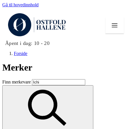
Gå til hovedinnhold
Åpent i dag:
10 - 20
Forside
Merker
Butikker
Finn merkevare
Mat og drikke
Helse
Aktiviteter
Tilbud