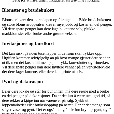
Sørg for at frisørtimen inkluderer en test-time i forkant.
Blomster og brudebukett
Blomster hører den store dagen og feiringen til. Både brudebuketten
og store blomsteroppsatser krever mye jobb, og koster en del penger.
Vil dere spare penger kan dere lage bukettene selv, plukke
markblomster eller bruke andre grønne vekster.
Invitasjoner og bordkort
Det kan raskt gå noen tusenlapper til det som skal trykkes opp.
Utgiften kommer selvfølgelig an på hvor mange gjester dere sender
ut til, men det koster litt med papir, trykk, konvolutter og frimerker.
Vil dere spare penger kan dere invitere venner på en verksted-kveld
der dere lager kortene, eller dere kan printe ut selv.
Pynt og dekorasjon
Leier dere lokale og står for pyntingen, må dere regne med å bruke
en del penger på dekorasjoner. Da er det lurt å være ute i god tid, så
dere rekker å kjøpe inn når varene er på salg. Sjekk ut
loppemarkeder eller bruktshopping på nettet. Der er det mange som
selger vaser og pynt. Det er også mulig å leie inn bryllupspynt, og få