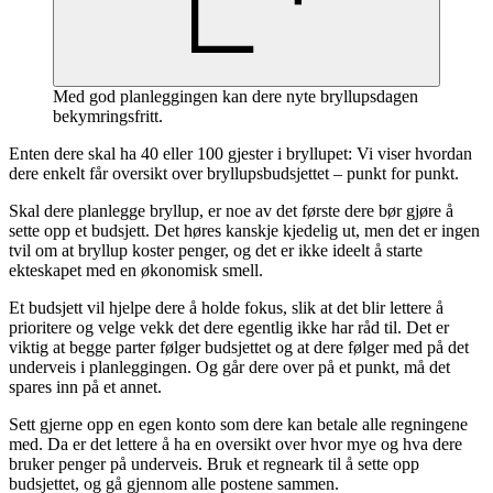
Med god planleggingen kan dere nyte bryllupsdagen
bekymringsfritt.
Enten dere skal ha 40 eller 100 gjester i bryllupet: Vi viser hvordan
dere enkelt får oversikt over bryllupsbudsjettet – punkt for punkt.
Skal dere planlegge bryllup, er noe av det første dere bør gjøre å
sette opp et budsjett. Det høres kanskje kjedelig ut, men det er ingen
tvil om at bryllup koster penger, og det er ikke ideelt å starte
ekteskapet med en økonomisk smell.
Et budsjett vil hjelpe dere å holde fokus, slik at det blir lettere å
prioritere og velge vekk det dere egentlig ikke har råd til. Det er
viktig at begge parter følger budsjettet og at dere følger med på det
underveis i planleggingen. Og går dere over på et punkt, må det
spares inn på et annet.
Sett gjerne opp en egen konto som dere kan betale alle regningene
med. Da er det lettere å ha en oversikt over hvor mye og hva dere
bruker penger på underveis. Bruk et regneark til å sette opp
budsjettet, og gå gjennom alle postene sammen.