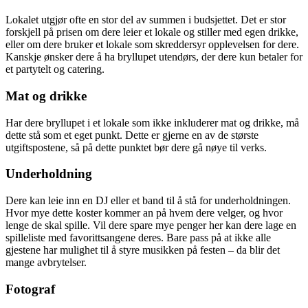
Lokalet utgjør ofte en stor del av summen i budsjettet. Det er stor
forskjell på prisen om dere leier et lokale og stiller med egen drikke,
eller om dere bruker et lokale som skreddersyr opplevelsen for dere.
Kanskje ønsker dere å ha bryllupet utendørs, der dere kun betaler for
et partytelt og catering.
Mat og drikke
Har dere bryllupet i et lokale som ikke inkluderer mat og drikke, må
dette stå som et eget punkt. Dette er gjerne en av de største
utgiftspostene, så på dette punktet bør dere gå nøye til verks.
Underholdning
Dere kan leie inn en DJ eller et band til å stå for underholdningen.
Hvor mye dette koster kommer an på hvem dere velger, og hvor
lenge de skal spille. Vil dere spare mye penger her kan dere lage en
spilleliste med favorittsangene deres. Bare pass på at ikke alle
gjestene har mulighet til å styre musikken på festen – da blir det
mange avbrytelser.
Fotograf