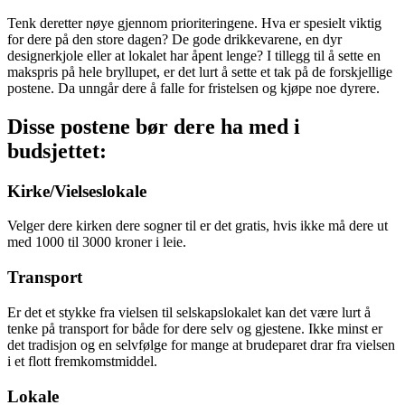
Tenk deretter nøye gjennom prioriteringene. Hva er spesielt viktig
for dere på den store dagen? De gode drikkevarene, en dyr
designerkjole eller at lokalet har åpent lenge? I tillegg til å sette en
makspris på hele bryllupet, er det lurt å sette et tak på de forskjellige
postene. Da unngår dere å falle for fristelsen og kjøpe noe dyrere.
Disse postene bør dere ha med i
budsjettet:
Kirke/Vielseslokale
Velger dere kirken dere sogner til er det gratis, hvis ikke må dere ut
med 1000 til 3000 kroner i leie.
Transport
Er det et stykke fra vielsen til selskapslokalet kan det være lurt å
tenke på transport for både for dere selv og gjestene. Ikke minst er
det tradisjon og en selvfølge for mange at brudeparet drar fra vielsen
i et flott fremkomstmiddel.
Lokale