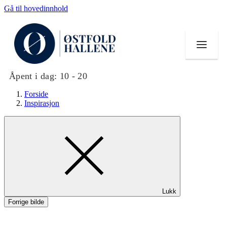
Gå til hovedinnhold
Åpent i dag:
10 - 20
Forside
Inspirasjon
Butikker
Mat og drikke
Helse
Lukk
Aktiviteter
Forrige bilde
Tilbud