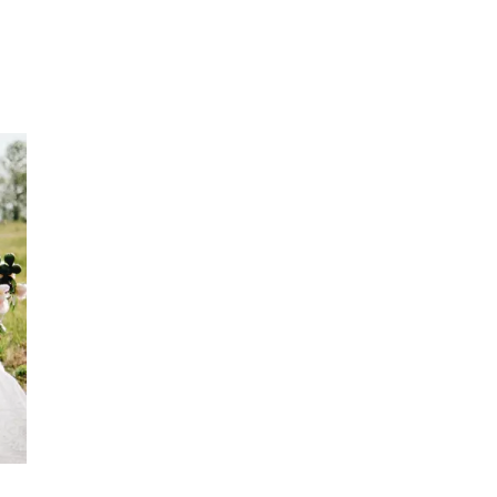
Inspirasjon
Søk
Åpningstider
Praktisk informasjon
Ledige stillinger
Magasin
Gavekort
Finn frem