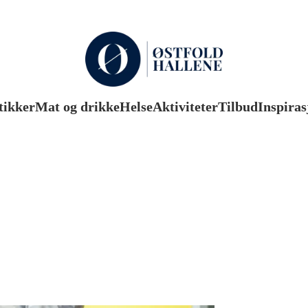
tikker
Mat og drikke
Helse
Aktiviteter
Tilbud
Inspiras