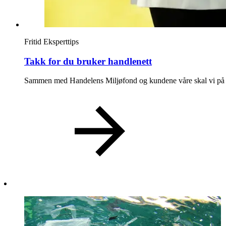
Ledige stillinger
Magasin
Fritid
Eksperttips
Gavekort
Takk for du bruker handlenett
Finn frem
Sammen med Handelens Miljøfond og kundene våre skal vi på Øs