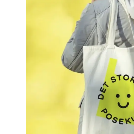
Helse
Aktiviteter
Tilbud
Inspirasjon
Søk
Åpningstider
Praktisk informasjon