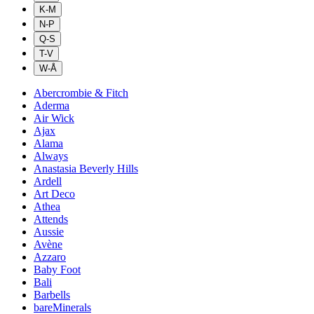
K-M
N-P
Q-S
T-V
W-Å
Abercrombie & Fitch
Aderma
Air Wick
Ajax
Alama
Always
Anastasia Beverly Hills
Ardell
Art Deco
Athea
Attends
Aussie
Avène
Azzaro
Baby Foot
Bali
Barbells
bareMinerals