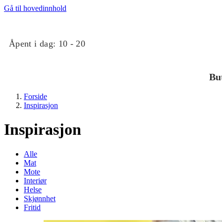
Gå til hovedinnhold
Åpent i dag:
10 - 20
Bu
Forside
Inspirasjon
Inspirasjon
Alle
Mat
Butikker
Mote
Interiør
Helse
Mat og drikke
Skjønnhet
Fritid