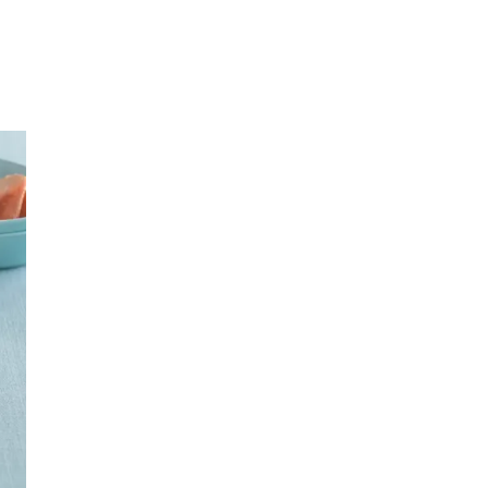
Inspirasjon
Søk
Åpningstider
Praktisk informasjon
Ledige stillinger
Magasin
Gavekort
Finn frem