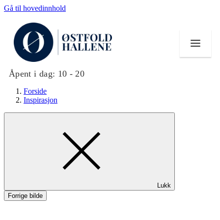
Gå til hovedinnhold
Åpent i dag:
10 - 20
Forside
Inspirasjon
Butikker
Mat og drikke
Helse
Lukk
Aktiviteter
Forrige bilde
Tilbud