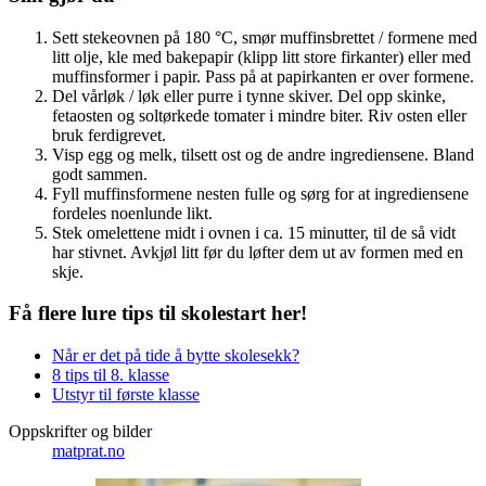
Sett stekeovnen på 180 °C, smør muffinsbrettet / formene med
litt olje, kle med bakepapir (klipp litt store firkanter) eller med
muffinsformer i papir. Pass på at papirkanten er over formene.
Del vårløk / løk eller purre i tynne skiver. Del opp skinke,
fetaosten og soltørkede tomater i mindre biter. Riv osten eller
bruk ferdigrevet.
Visp egg og melk, tilsett ost og de andre ingrediensene. Bland
godt sammen.
Fyll muffinsformene nesten fulle og sørg for at ingrediensene
fordeles noenlunde likt.
Stek omelettene midt i ovnen i ca. 15 minutter, til de så vidt
har stivnet. Avkjøl litt før du løfter dem ut av formen med en
skje.
Få flere lure tips til skolestart her!
Når er det på tide å bytte skolesekk?
8 tips til 8. klasse
Utstyr til første klasse
Oppskrifter og bilder
matprat.no