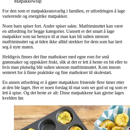
Matpakkewrap
For den som er matpakkeansvarlig i familien, er utfordringen å lage
varierende og energirike matpakker.
Noen barn spiser fort. Andre spiser sakte. Matfriminuttet kan være
en utfordring for begge kategorier. Uansett er det smart å lage
matpakker som tar hensyn til at man kan bli sulten utenom
matfriminuttet og at tiden ikke alltid strekker for dem som har lært
seg å nyte maten.
Heldigvis finnes det fine matbokser med egne rom for små
grønnsaker og oppskåret frukt, slik at det er lett å hente en bit eller to
hvis man plutselig blir sulten utenom matfriminuttet. Kom innom
senteret for å finne praktiske og fine matbokser til skolestart.
En annen utfordring er å gjøre matpakken fristende flere timer etter
at den ble laget. Her er noen forslag til mat som ser god ut og som er
lett å spise. Og det beste av alt: Disse matpakkene kan gjerne lages
kvelden før.