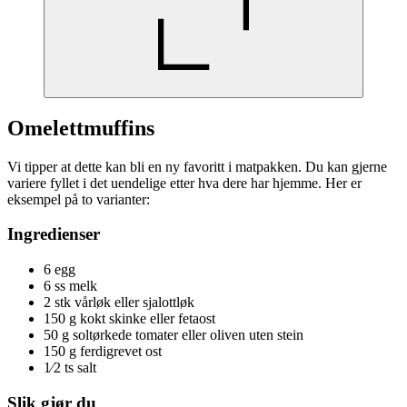
Omelettmuffins
Vi tipper at dette kan bli en ny favoritt i matpakken. Du kan gjerne
variere fyllet i det uendelige etter hva dere har hjemme. Her er
eksempel på to varianter:
Ingredienser
6 egg
6 ss melk
2 stk vårløk eller sjalottløk
150 g kokt skinke eller fetaost
50 g soltørkede tomater eller oliven uten stein
150 g ferdigrevet ost
1⁄2 ts salt
Slik gjør du