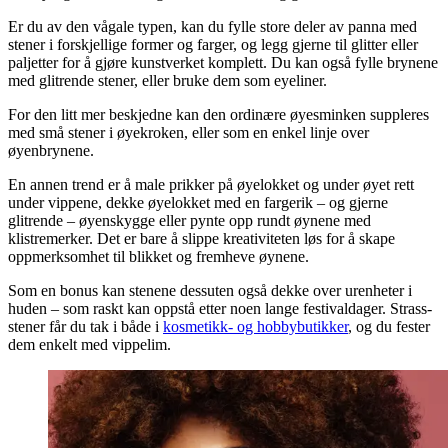
Er du av den vågale typen, kan du fylle store deler av panna med
stener i forskjellige former og farger, og legg gjerne til glitter eller
paljetter for å gjøre kunstverket komplett. Du kan også fylle brynene
med glitrende stener, eller bruke dem som eyeliner.
For den litt mer beskjedne kan den ordinære øyesminken suppleres
med små stener i øyekroken, eller som en enkel linje over
øyenbrynene.
En annen trend er å male prikker på øyelokket og under øyet rett
under vippene, dekke øyelokket med en fargerik – og gjerne
glitrende – øyenskygge eller pynte opp rundt øynene med
klistremerker. Det er bare å slippe kreativiteten løs for å skape
oppmerksomhet til blikket og fremheve øynene.
Som en bonus kan stenene dessuten også dekke over urenheter i
huden – som raskt kan oppstå etter noen lange festivaldager. Strass-
stener får du tak i både i
kosmetikk- og hobbybutikker
, og du fester
dem enkelt med vippelim.