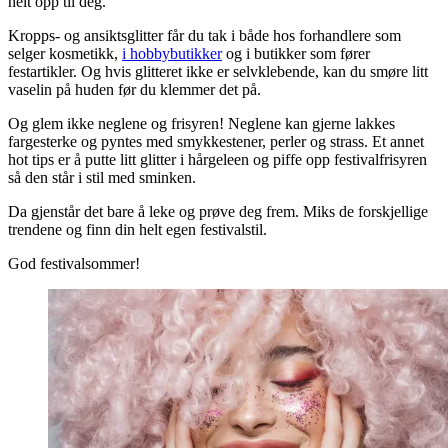
helt opp til deg.
Kropps- og ansiktsglitter får du tak i både hos forhandlere som
selger kosmetikk,
i hobbybutikker
og i butikker som fører
festartikler. Og hvis glitteret ikke er selvklebende, kan du smøre litt
vaselin på huden før du klemmer det på.
Og glem ikke neglene og frisyren! Neglene kan gjerne lakkes
fargesterke og pyntes med smykkestener, perler og strass. Et annet
hot tips er å putte litt glitter i hårgeleen og piffe opp festivalfrisyren
så den står i stil med sminken.
Da gjenstår det bare å leke og prøve deg frem. Miks de forskjellige
trendene og finn din helt egen festivalstil.
God festivalsommer!