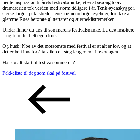
hente inspirasjon til årets festivalsminke, etter at sesong to av
dramaserien tok verden med storm tidligere i år. Tenk øyenskygge i
sterke farger, påklistrede stener og neonfarget eyeliner, for ikke å
glemme Rues berømte glittertårer og stjerneklistremerker.
Under finner du tips til sommerens festivalsminke. La deg inspirere
– og finn din helt egen look.
Og husk: Noe av det morsomste med festival er at alt er lov, og at
det er helt innafor å ta stilen ett steg lenger enn i hverdagen.
Har du alt klart til festivalsommeren?
Pakkeliste til deg som skal på festival