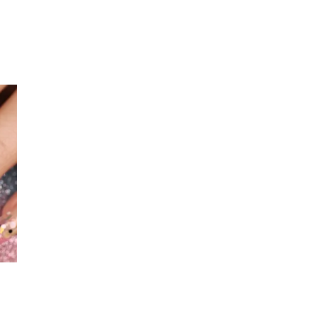
Inspirasjon
Søk
Åpningstider
Praktisk informasjon
Ledige stillinger
Magasin
Gavekort
Finn frem