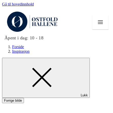
Gå til hovedinnhold
Åpent i dag:
10 - 18
Forside
Inspirasjon
Butikker
Mat og drikke
Helse
Lukk
Aktiviteter
Forrige bilde
Tilbud