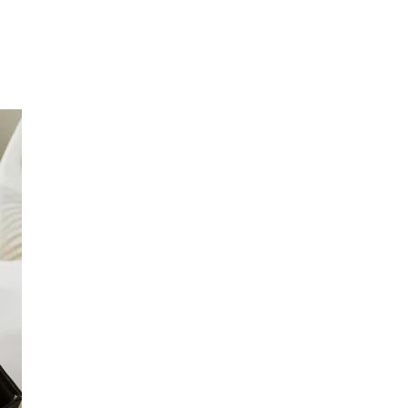
Inspirasjon
Søk
Åpningstider
Praktisk informasjon
Ledige stillinger
Magasin
Gavekort
Finn frem