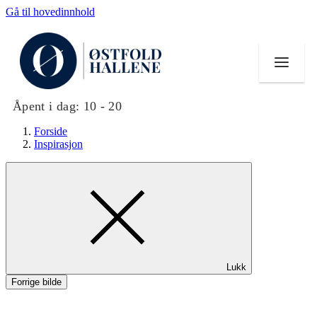
Gå til hovedinnhold
Åpent i dag:
10 - 20
Forside
Inspirasjon
Butikker
Mat og drikke
Helse
Lukk
Aktiviteter
Forrige bilde
Tilbud