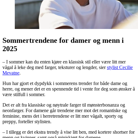
Sommertrendene for damer og menn i
2025
– I sommer kan du enten kjøre en klassisk stil eller være litt mer
vågal å leke deg med farger, teksturer og lengder, sier
stylist Cecilie
Mevatne
.
Hun har gjort et dypdykk i sommerens trender for både dame og
herre, og mener det er en spennende tid i vente for deg som ønsker å
være stilfull i sommer.
Det er alt fra klassiske og nøytrale farger til mønsterbonanza og
neonfarger. For damene går trendene mer mot det romantiske og
feminine, mens det i herretrendene er litt mer vågalt, sporty og
preppy, forteller stylisten.
– I tillegg er det ekstra trendy å vise litt ben, med kortere shortser for
menn og kvinner, samt også miniskjørt for damene.