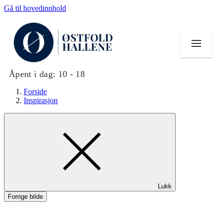
Gå til hovedinnhold
Åpent i dag:
10 - 18
Forside
Inspirasjon
Butikker
Mat og drikke
Helse
Lukk
Aktiviteter
Forrige bilde
Tilbud