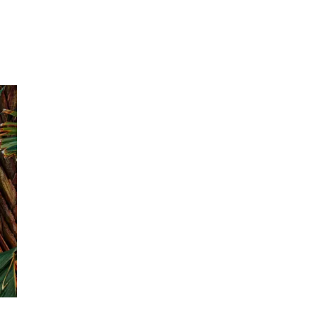
Inspirasjon
Søk
Åpningstider
Praktisk informasjon
Ledige stillinger
Magasin
Gavekort
Finn frem