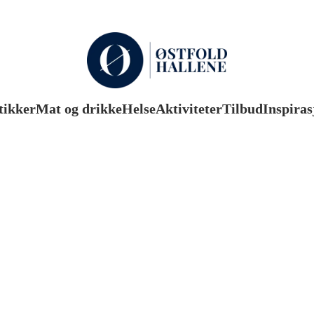
tikker
Mat og drikke
Helse
Aktiviteter
Tilbud
Inspiras