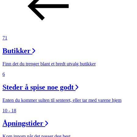
Inspirasjon
Søk
71
Butikker
Åpningstider
Finn det du trenger blant et bredt utvalg butikker
Praktisk informasjon
6
Ledige stillinger
Steder å spise noe godt
Magasin
Enten du kommer sulten til senteret, eller tar med varene hjem
Gavekort
10 - 18
Finn frem
Åpningstider
Kom innom når det passer deg best