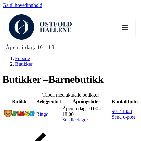
Gå til hovedinnhold
Åpent i dag:
10 - 18
Forside
Butikker
Butikker –Barnebutikk
Butikker
Tabell med aktuelle butikker
Mat og drikke
Butikk
Beliggenhet
Åpningstider
Kontaktinfo
Åpent i dag 10:00 -
90143863
Helse
Ringo
18:00
Send e-post
Se alle dager
Aktiviteter
Tilbud